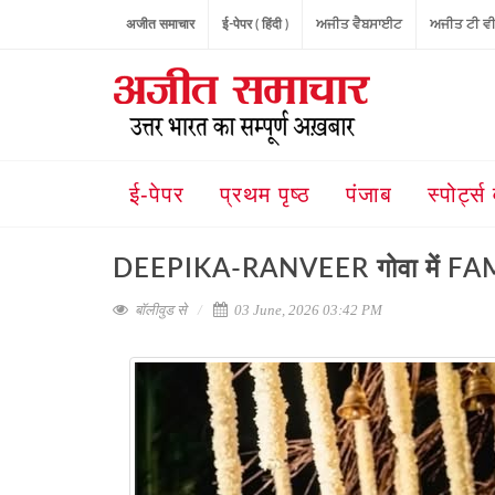
अजीत समाचार
ई-पेपर ( हिंदी )
ਅਜੀਤ ਵੈਬਸਾਈਟ
ਅਜੀਤ ਟੀ ਵ
ई-पेपर
प्रथम पृष्ठ
पंजाब
स्पोर्ट्स 
DEEPIKA-RANVEER गोवा में FAMILY व
बॉलीवुड से
03 June, 2026 03:42 PM