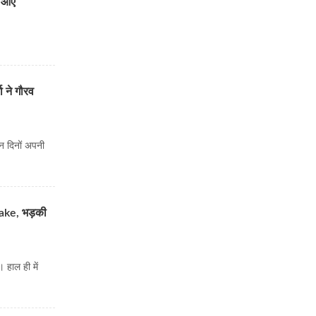
र आए
ा ने गौरव
इन दिनों अपनी
Fake, भड़की
 हाल ही में