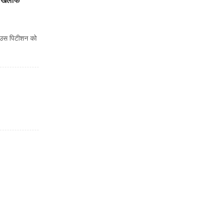
े खिलाफ
की उस पिटीशन को