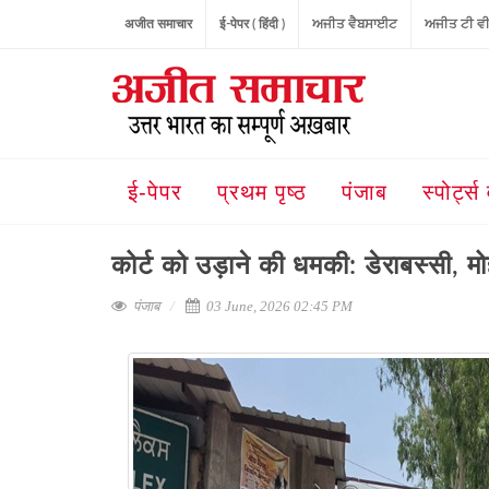
अजीत समाचार
ई-पेपर ( हिंदी )
ਅਜੀਤ ਵੈਬਸਾਈਟ
ਅਜੀਤ ਟੀ ਵ
ई-पेपर
प्रथम पृष्ठ
पंजाब
स्पोर्ट्स 
कोर्ट को उड़ाने की धमकी: डेराबस्सी, मो
पंजाब
03 June, 2026 02:45 PM