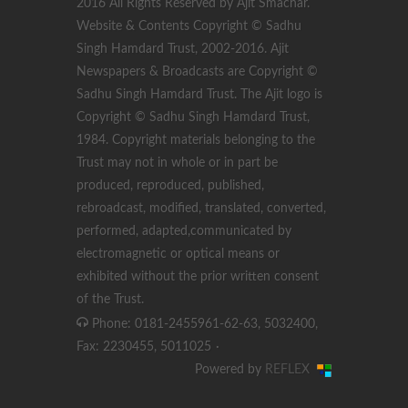
2016 All Rights Reserved by Ajit Smachar.
Website & Contents Copyright © Sadhu
Singh Hamdard Trust, 2002-2016. Ajit
Newspapers & Broadcasts are Copyright ©
Sadhu Singh Hamdard Trust. The Ajit logo is
Copyright © Sadhu Singh Hamdard Trust,
1984. Copyright materials belonging to the
Trust may not in whole or in part be
produced, reproduced, published,
rebroadcast, modified, translated, converted,
performed, adapted,communicated by
electromagnetic or optical means or
exhibited without the prior written consent
of the Trust.
Phone: 0181-2455961-62-63, 5032400,
Fax: 2230455, 5011025
·
Powered by
REFLEX