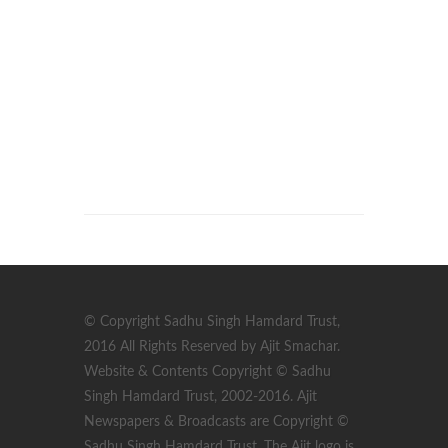
© Copyright Sadhu Singh Hamdard Trust,
2016 All Rights Reserved by Ajit Smachar.
Website & Contents Copyright © Sadhu
Singh Hamdard Trust, 2002-2016. Ajit
Newspapers & Broadcasts are Copyright ©
Sadhu Singh Hamdard Trust. The Ajit logo is