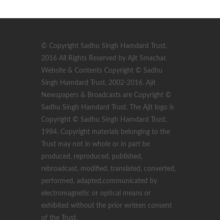
© Copyright Sadhu Singh Hamdard Trust,
2016 All Rights Reserved by Ajit Smachar.
Website & Contents Copyright © Sadhu
Singh Hamdard Trust, 2002-2016. Ajit
Newspapers & Broadcasts are Copyright ©
Sadhu Singh Hamdard Trust. The Ajit logo is
Copyright © Sadhu Singh Hamdard Trust,
1984. Copyright materials belonging to the
Trust may not in whole or in part be
produced, reproduced, published,
rebroadcast, modified, translated, converted,
performed, adapted,communicated by
electromagnetic or optical means or
exhibited without the prior written consent
of the Trust.