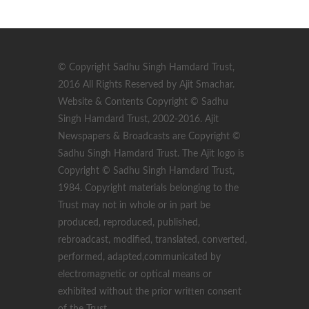
© Copyright Sadhu Singh Hamdard Trust,
2016 All Rights Reserved by Ajit Smachar.
Website & Contents Copyright © Sadhu
Singh Hamdard Trust, 2002-2016. Ajit
Newspapers & Broadcasts are Copyright ©
Sadhu Singh Hamdard Trust. The Ajit logo is
Copyright © Sadhu Singh Hamdard Trust,
1984. Copyright materials belonging to the
Trust may not in whole or in part be
produced, reproduced, published,
rebroadcast, modified, translated, converted,
performed, adapted,communicated by
electromagnetic or optical means or
exhibited without the prior written consent