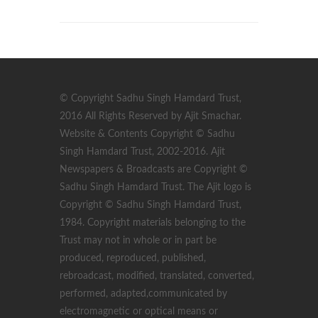
© Copyright Sadhu Singh Hamdard Trust,
2016 All Rights Reserved by Ajit Smachar.
Website & Contents Copyright © Sadhu
Singh Hamdard Trust, 2002-2016. Ajit
Newspapers & Broadcasts are Copyright ©
Sadhu Singh Hamdard Trust. The Ajit logo is
Copyright © Sadhu Singh Hamdard Trust,
1984. Copyright materials belonging to the
Trust may not in whole or in part be
produced, reproduced, published,
rebroadcast, modified, translated, converted,
performed, adapted,communicated by
electromagnetic or optical means or