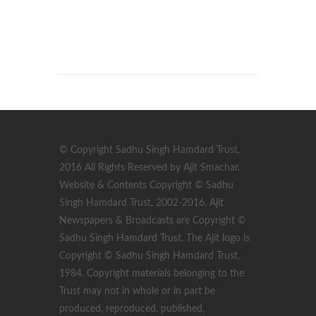
© Copyright Sadhu Singh Hamdard Trust,
2016 All Rights Reserved by Ajit Smachar.
Website & Contents Copyright © Sadhu
Singh Hamdard Trust, 2002-2016. Ajit
Newspapers & Broadcasts are Copyright ©
Sadhu Singh Hamdard Trust. The Ajit logo is
Copyright © Sadhu Singh Hamdard Trust,
1984. Copyright materials belonging to the
Trust may not in whole or in part be
produced, reproduced, published,