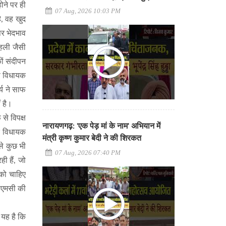
ोने पर ही
07 Aug, 2026 10:03 PM
ै, वह खुद
पर भेदभाव
पहली जैसी
ों संदीपन
स विधायक
्य ने साफ
 है।
से विपक्ष
नारायणगढ़: 'एक पेड़ मां के नाम' अभियान में
रे विधायक
मंत्री कृष्ण कुमार बेदी ने की शिरकत
ले कुछ भी
07 Aug, 2026 07:40 PM
ी हैं, जो
 को चाहिए
टीएमसी की
 यह है कि