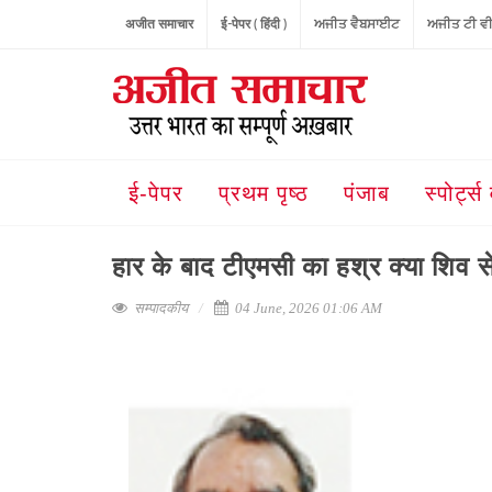
अजीत समाचार
ई-पेपर ( हिंदी )
ਅਜੀਤ ਵੈਬਸਾਈਟ
ਅਜੀਤ ਟੀ ਵ
ई-पेपर
प्रथम पृष्ठ
पंजाब
स्पोर्ट्स 
हार के बाद टीएमसी का हश्र क्या शिव स
सम्पादकीय
04 June, 2026 01:06 AM