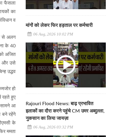
सका फैसला
धायकों का
संविधान व
मांगों को लेकर फिर हड़ताल पर कर्मचारी
06 Aug, 2026 10:02 PM
पा से अलग
ेना के 40
) को अजित
ा और उसे
न्ह उद्धव
कमजोर हो
 रहते हुए
Rajouri Flood News: बाढ़ प्रभावित
त सामने आ
इलाकों का दौरा करने पहुंचे CM उमर अब्दुल्ला,
ने रहेंगे
नुकसान का लिया जायज़ा
टीएमसी के
06 Aug, 2026 03:32 PM
 फिर ममता