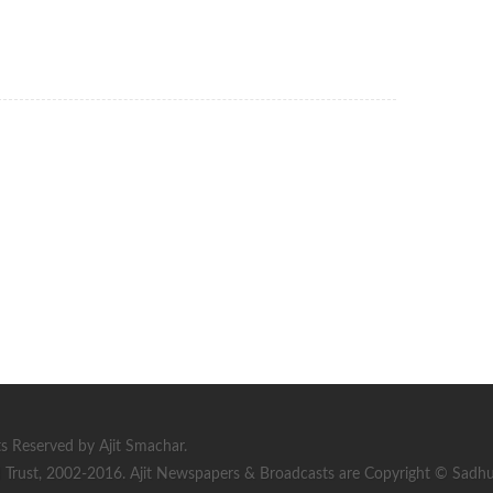
s Reserved by Ajit Smachar.
rust, 2002-2016. Ajit Newspapers & Broadcasts are Copyright © Sadhu S