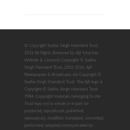
© Copyright Sadhu Singh Hamdard Trust,
2016 All Rights Reserved by Ajit Smachar.
Website & Contents Copyright © Sadhu
Singh Hamdard Trust, 2002-2016. Ajit
Newspapers & Broadcasts are Copyright ©
Sadhu Singh Hamdard Trust. The Ajit logo is
Copyright © Sadhu Singh Hamdard Trust,
1984. Copyright materials belonging to the
Trust may not in whole or in part be
produced, reproduced, published,
rebroadcast, modified, translated, converted,
performed, adapted,communicated by