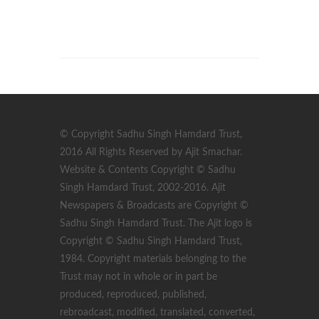
© Copyright Sadhu Singh Hamdard Trust,
2016 All Rights Reserved by Ajit Smachar.
Website & Contents Copyright © Sadhu
Singh Hamdard Trust, 2002-2016. Ajit
Newspapers & Broadcasts are Copyright ©
Sadhu Singh Hamdard Trust. The Ajit logo is
Copyright © Sadhu Singh Hamdard Trust,
1984. Copyright materials belonging to the
Trust may not in whole or in part be
produced, reproduced, published,
rebroadcast, modified, translated, converted,