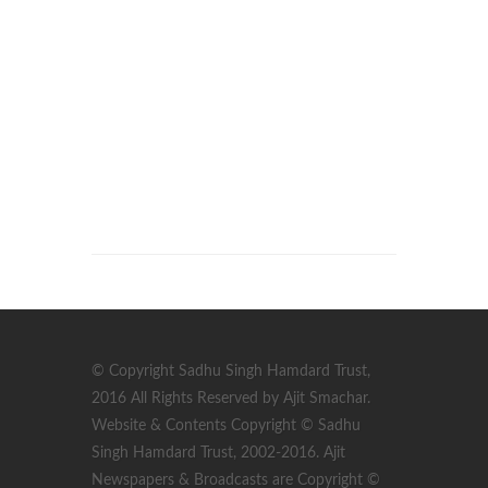
© Copyright Sadhu Singh Hamdard Trust,
2016 All Rights Reserved by Ajit Smachar.
Website & Contents Copyright © Sadhu
Singh Hamdard Trust, 2002-2016. Ajit
Newspapers & Broadcasts are Copyright ©