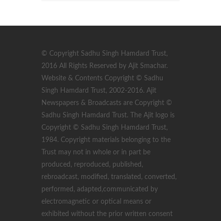
© Copyright Sadhu Singh Hamdard Trust,
2016 All Rights Reserved by Ajit Smachar.
Website & Contents Copyright © Sadhu
Singh Hamdard Trust, 2002-2016. Ajit
Newspapers & Broadcasts are Copyright ©
Sadhu Singh Hamdard Trust. The Ajit logo is
Copyright © Sadhu Singh Hamdard Trust,
1984. Copyright materials belonging to the
Trust may not in whole or in part be
produced, reproduced, published,
rebroadcast, modified, translated, converted,
performed, adapted,communicated by
electromagnetic or optical means or
exhibited without the prior written consent