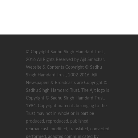
© Copyright Sadhu Singh Hamdard Trust,
2016 All Rights Reserved by Ajit Smachar.
Website & Contents Copyright © Sadhu
Singh Hamdard Trust, 2002-2016. Ajit
Newspapers & Broadcasts are Copyright ©
Sadhu Singh Hamdard Trust. The Ajit logo is
Copyright © Sadhu Singh Hamdard Trust,
1984. Copyright materials belonging to the
Trust may not in whole or in part be
produced, reproduced, published,
rebroadcast, modified, translated, converted,
performed, adapted,communicated by