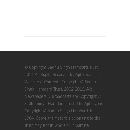
© Copyright Sadhu Singh Hamdard Trust,
2016 All Rights Reserved by Ajit Smachar.
Website & Contents Copyright © Sadhu
Singh Hamdard Trust, 2002-2016. Ajit
Newspapers & Broadcasts are Copyright ©
Sadhu Singh Hamdard Trust. The Ajit logo is
Copyright © Sadhu Singh Hamdard Trust,
1984. Copyright materials belonging to the
Trust may not in whole or in part be