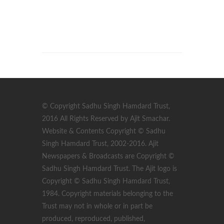
© Copyright Sadhu Singh Hamdard Trust,
2016 All Rights Reserved by Ajit Smachar.
Website & Contents Copyright © Sadhu
Singh Hamdard Trust, 2002-2016. Ajit
Newspapers & Broadcasts are Copyright ©
Sadhu Singh Hamdard Trust. The Ajit logo is
Copyright © Sadhu Singh Hamdard Trust,
1984. Copyright materials belonging to the
Trust may not in whole or in part be
produced, reproduced, published,