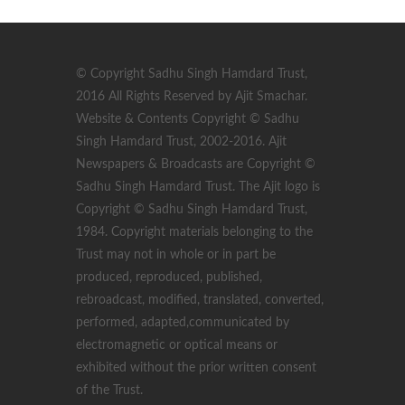
© Copyright Sadhu Singh Hamdard Trust,
2016 All Rights Reserved by Ajit Smachar.
Website & Contents Copyright © Sadhu
Singh Hamdard Trust, 2002-2016. Ajit
Newspapers & Broadcasts are Copyright ©
Sadhu Singh Hamdard Trust. The Ajit logo is
Copyright © Sadhu Singh Hamdard Trust,
1984. Copyright materials belonging to the
Trust may not in whole or in part be
produced, reproduced, published,
rebroadcast, modified, translated, converted,
performed, adapted,communicated by
electromagnetic or optical means or
exhibited without the prior written consent
of the Trust.