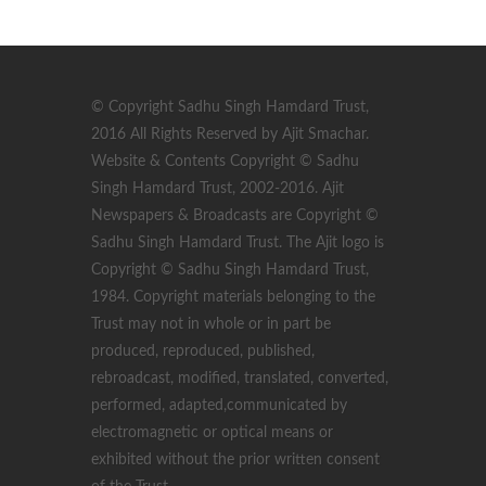
© Copyright Sadhu Singh Hamdard Trust,
2016 All Rights Reserved by Ajit Smachar.
Website & Contents Copyright © Sadhu
Singh Hamdard Trust, 2002-2016. Ajit
Newspapers & Broadcasts are Copyright ©
Sadhu Singh Hamdard Trust. The Ajit logo is
Copyright © Sadhu Singh Hamdard Trust,
1984. Copyright materials belonging to the
Trust may not in whole or in part be
produced, reproduced, published,
rebroadcast, modified, translated, converted,
performed, adapted,communicated by
electromagnetic or optical means or
exhibited without the prior written consent