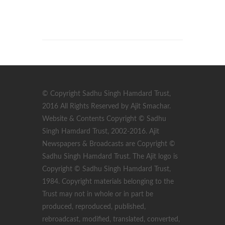
© Copyright Sadhu Singh Hamdard Trust,
2016 All Rights Reserved by Ajit Smachar.
Website & Contents Copyright © Sadhu
Singh Hamdard Trust, 2002-2016. Ajit
Newspapers & Broadcasts are Copyright ©
Sadhu Singh Hamdard Trust. The Ajit logo is
Copyright © Sadhu Singh Hamdard Trust,
1984. Copyright materials belonging to the
Trust may not in whole or in part be
produced, reproduced, published,
rebroadcast, modified, translated, converted,