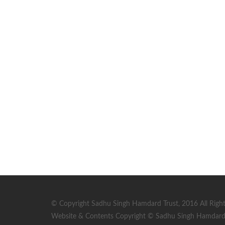
© Copyright Sadhu Singh Hamdard Trust, 2016 All Right
Website & Contents Copyright © Sadhu Singh Hamdard T