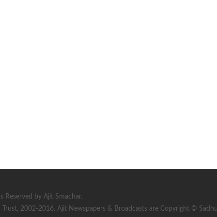
s Reserved by Ajit Smachar.
rust, 2002-2016. Ajit Newspapers & Broadcasts are Copyright © Sadhu S