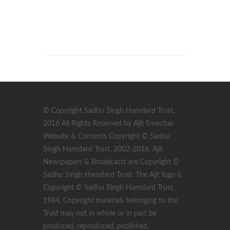
© Copyright Sadhu Singh Hamdard Trust,
2016 All Rights Reserved by Ajit Smachar.
Website & Contents Copyright © Sadhu
Singh Hamdard Trust, 2002-2016. Ajit
Newspapers & Broadcasts are Copyright ©
Sadhu Singh Hamdard Trust. The Ajit logo is
Copyright © Sadhu Singh Hamdard Trust,
1984. Copyright materials belonging to the
Trust may not in whole or in part be
produced, reproduced, published,