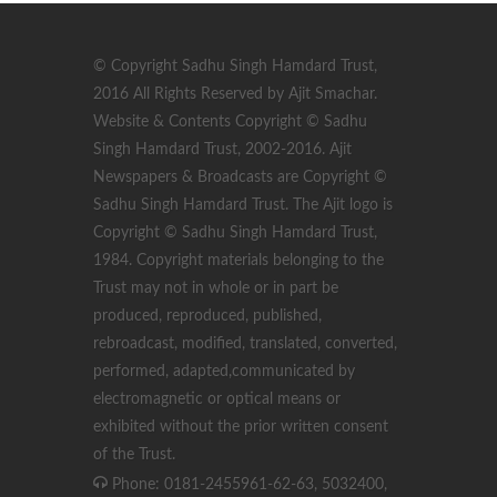
© Copyright Sadhu Singh Hamdard Trust,
2016 All Rights Reserved by Ajit Smachar.
Website & Contents Copyright © Sadhu
Singh Hamdard Trust, 2002-2016. Ajit
Newspapers & Broadcasts are Copyright ©
Sadhu Singh Hamdard Trust. The Ajit logo is
Copyright © Sadhu Singh Hamdard Trust,
1984. Copyright materials belonging to the
Trust may not in whole or in part be
produced, reproduced, published,
rebroadcast, modified, translated, converted,
performed, adapted,communicated by
electromagnetic or optical means or
exhibited without the prior written consent
of the Trust.
Phone: 0181-2455961-62-63, 5032400,