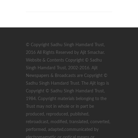
© Copyright Sadhu Singh Hamdard Trust,
2016 All Rights Reserved by Ajit Smachar.
Website & Contents Copyright © Sadhu
Singh Hamdard Trust, 2002-2016. Ajit
Newspapers & Broadcasts are Copyright ©
Sadhu Singh Hamdard Trust. The Ajit logo is
Copyright © Sadhu Singh Hamdard Trust,
1984. Copyright materials belonging to the
Trust may not in whole or in part be
produced, reproduced, published,
rebroadcast, modified, translated, converted,
performed, adapted,communicated by
electromagnetic or optical means or