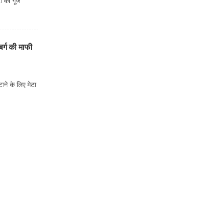
ं की गूंज'
र्ग की माफी
ाने के लिए मेटा