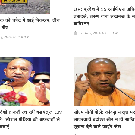
UP: प्रदेश में 15 आईपीएस अधिक
तबादले, तरुण गाबा लखनऊ के न
्रक की चपेट में आई पिकअप, तीन
कमिश्नर
ी मौत
28 July, 2026 03:35 PM
ly, 2026 09:54 AM
देशी ताकतें रच रहीं षडयंत्र', CM
सीएम योगी बोले: कांवड़ यात्रा प
ले- सोशल मीडिया की अफवाहों से
लापरवाही बर्दाश्त और न ही साजि
 बचाएं
सूचना देने वाले जाएंगे जेल