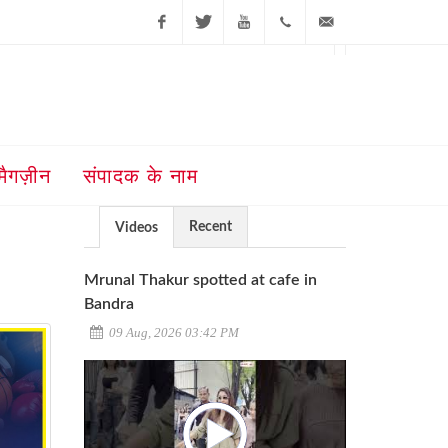
Facebook
Twitter
Youtube
+91-181-
ajit@ajitjalandhar.com
2455961,62,63,
5032400
मैगज़ीन
संपादक के नाम
Recent
Videos
Mrunal Thakur spotted at cafe in
Bandra
09 Aug, 2026 03:42 PM