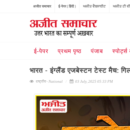
अजीत समाचार
ई-पेपर ( हिंदी )
ਅਜੀਤ ਵੈਬਸਾਈਟ
ਅਜੀਤ ਟੀ ਵ
ई-पेपर
प्रथम पृष्ठ
पंजाब
स्पोर्ट्स 
भारत - इंग्लैंड एजबेस्टन टेस्ट मैच: 
राष्ट्रीय - National
03 July, 2025 05:33 PM