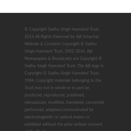
© Copyright Sadhu Singh Hamdard Trust,
2016 All Rights Reserved by Ajit Smachar.
Website & Contents Copyright © Sadhu
Singh Hamdard Trust, 2002-2016. Ajit
Newspapers & Broadcasts are Copyright ©
Sadhu Singh Hamdard Trust. The Ajit logo is
Copyright © Sadhu Singh Hamdard Trust,
1984. Copyright materials belonging to the
Trust may not in whole or in part be
produced, reproduced, published,
rebroadcast, modified, translated, converted,
performed, adapted,communicated by
electromagnetic or optical means or
exhibited without the prior written consent