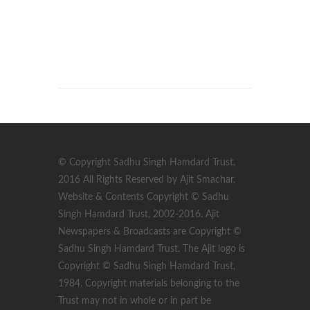
© Copyright Sadhu Singh Hamdard Trust,
2016 All Rights Reserved by Ajit Smachar.
Website & Contents Copyright © Sadhu
Singh Hamdard Trust, 2002-2016. Ajit
Newspapers & Broadcasts are Copyright ©
Sadhu Singh Hamdard Trust. The Ajit logo is
Copyright © Sadhu Singh Hamdard Trust,
1984. Copyright materials belonging to the
Trust may not in whole or in part be